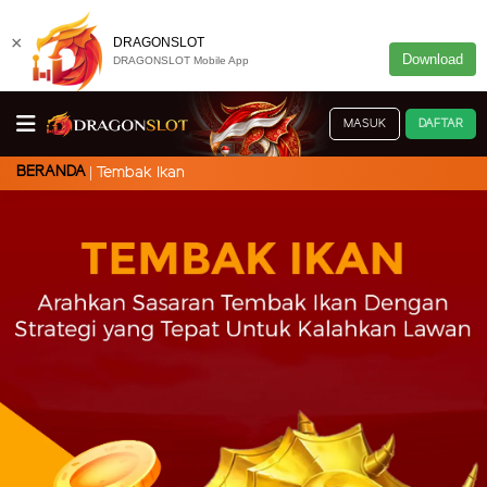
×
DRAGONSLOT
Download
DRAGONSLOT Mobile App
MASUK
DAFTAR
BERANDA
Tembak Ikan