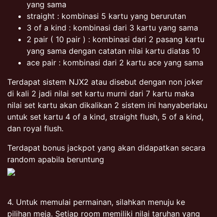
yang sama
straight : kombinasi 5 kartu yang berurutan
3 of a kind : kombinasi dari 3 kartu yang sama
2 pair ( 10 pair ) : kombinasi dari 2 pasang kartu
yang sama dengan catatan nilai kartu diatas 10
ace pair : kombinasi dari 2 kartu ace yang sama
Terdapat sistem NJX2 atau disebut dengan non joker
di kali 2 jadi nilai set kartu murni dari 7 kartu maka
nilai set kartu akan dikalikan 2 sistem ini hanyaberlaku
untuk set kartu 4 of a kind, straight flush, 5 of a kind,
dan royal flush.
Terdapat bonus jackpot yang akan didapatkan secara
random apabila beruntung
4. Untuk memulai permainan, silahkan menuju ke
pilihan meja. Setiap room memiliki nilai taruhan yang